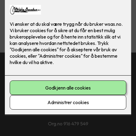
Vis flere
filtre
Kontakt oss
915 12 192
webjorn@wsas.no
Besøksadresse
Borgundveien 286, 6008 Ålesund
Org.no 916 479 549