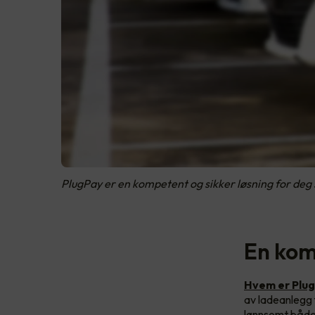
PlugPay er en kompetent og sikker løsning for deg s
En kom
Hvem er Plu
av ladeanlegg f
lønnsomt både 