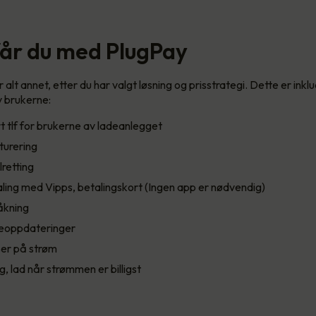
får du med PlugPay
alt annet, etter du har valgt løsning og prisstrategi. Dette er inkl
 brukerne:
 tlf for brukerne av ladeanlegget
turering
lretting
ling med Vipps, betalingskort (Ingen app er nødvendig)
åkning
eoppdateringer
ser på strøm
g, lad når strømmen er billigst