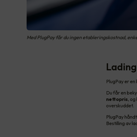
Med PlugPay får du ingen etableringskostnad, enkel
Lading 
PlugPay er en 
Du får en beky
nettopris
, og
overskuddet.
PlugPay håndte
Bestilling av 