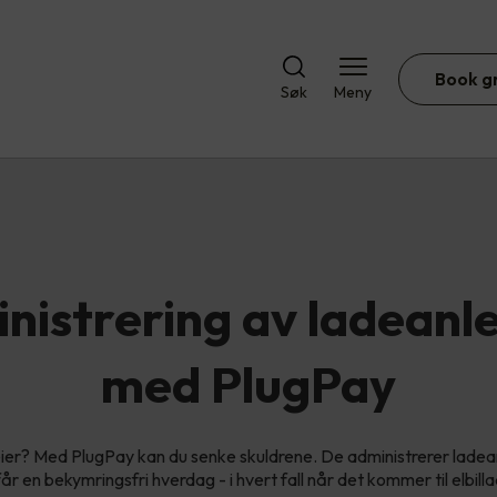
Book g
Søk
Meny
nistrering av ladeanl
med PlugPay
ier? Med PlugPay kan du senke skuldrene. De administrerer ladea
 får en bekymringsfri hverdag - i hvert fall når det kommer til elbill