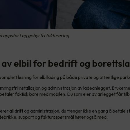
 oppstart og gebyrfri fakturering.
av elbil for bedrift og borettsl
komplett løsning for elbillading på både private og offentlige park
mringsfri installasjon og administrasjon av ladeanlegget. Brukern
 betaler faktisk bare med mobilen. Du som eier av anlegget får til
rer all drift og administrasjon, du trenger ikke en gang å betale 
ladebrikke, support og fakturaspørsmål hører også med.