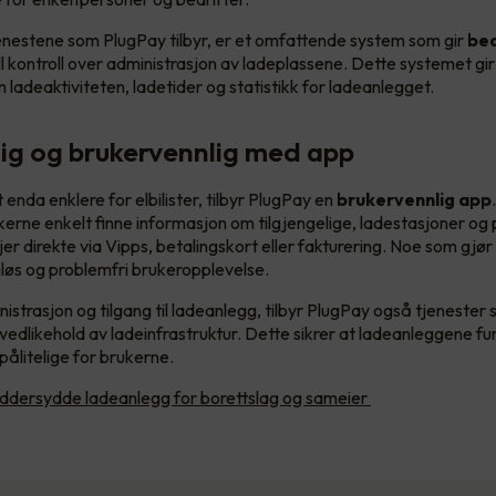
nestene som PlugPay tilbyr, er et omfattende system som gir
bed
ll kontroll over administrasjon av ladeplassene. Dette systemet gi
 ladeaktiviteten, ladetider og statistikk for ladeanlegget.
lig og brukervennlig med app
 enda enklere for elbilister, tilbyr PlugPay en
brukervennlig app
erne enkelt finne informasjon om tilgjengelige, ladestasjoner og p
jer direkte via Vipps, betalingskort eller fakturering. Noe som gjør
øs og problemfri brukeropplevelse.
dministrasjon og tilgang til ladeanlegg, tilbyr PlugPay også tjenester
 vedlikehold av ladeinfrastruktur. Dette sikrer at ladeanleggene f
pålitelige for brukerne.
ddersydde ladeanlegg for borettslag og sameier