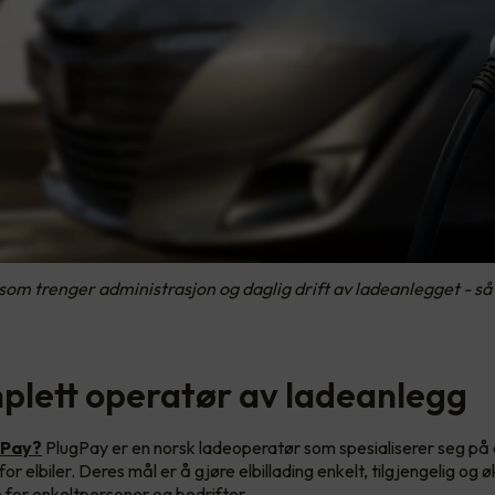
om trenger administrasjon og daglig drift av ladeanlegget - så 
plett operatør av ladeanlegg
gPay?
PlugPay er en norsk ladeoperatør som spesialiserer seg på 
or elbiler. Deres mål er å gjøre elbillading enkelt, tilgjengelig og
for enkeltpersoner og bedrifter.