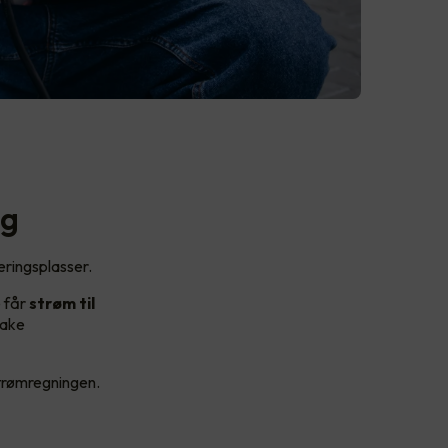
ag
eringsplasser.
e får
strøm til
bake
strømregningen.