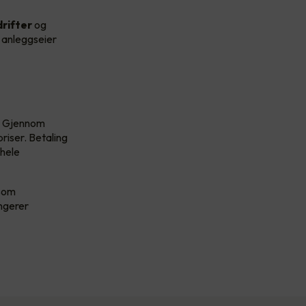
rifter
og
r anleggseier
. Gjennom
riser. Betaling
 hele
 som
ungerer