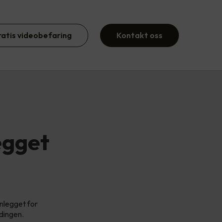
ratis videobefaring
Kontakt oss
egget
nlegget for
adingen.