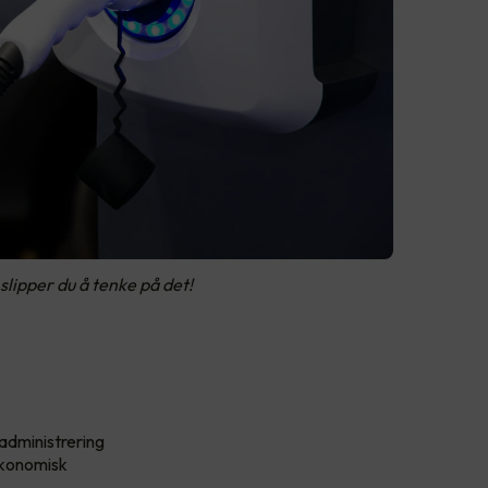
slipper du å tenke på det!
administrering
 økonomisk