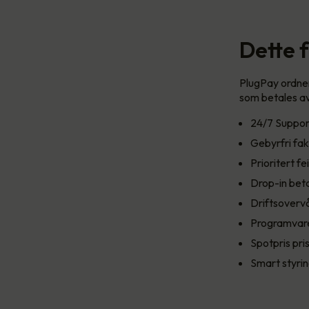
Dette 
PlugPay ordner 
som betales av
24/7 Support
Gebyrfri fak
Prioritert fei
Drop-in beta
Driftsoverv
Programvar
Spotpris pri
Smart styrin