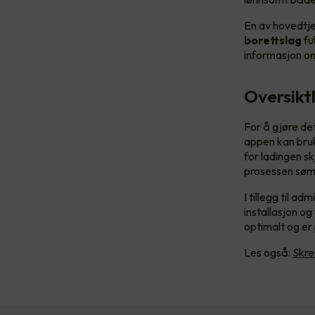
En av hovedtje
borettslag
fu
informasjon om
Oversikt
For å gjøre det
appen kan bruk
for ladingen sk
prosessen søml
I tillegg til a
installasjon og
optimalt og er 
Les også:
Skre