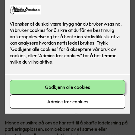
Visste du at du har krav på elbillader hjemme, uavhengig
om du bor i borettslag eller sameie? Det er godt å vite om
du har eller skal skaffe elbil.
Tidligere gjaldt det kun for sameie,
nå også for borettslag
Mange er usikre på om de har rett til å skaffe ladeløsning på
parkeringsplassen, som beboer av et sameie eller