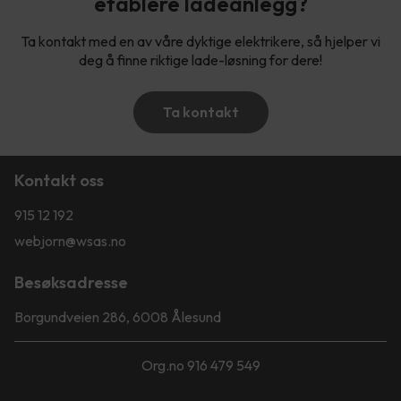
etablere ladeanlegg?
Ta kontakt med en av våre dyktige elektrikere, så hjelper vi
deg å finne riktige lade-løsning for dere!
Ta kontakt
Kontakt oss
915 12 192
webjorn@wsas.no
Besøksadresse
Borgundveien 286, 6008 Ålesund
Org.no 916 479 549