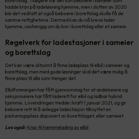
borettslag. Tidligere var det kun beboere i sameier som
hadde krav på ladeløsning hjemme, men i slutten av 2020
ble det vedtatt at også beboere i borettslag skulle få de
samme rettighetene. Dermed kan du nå kreve lader
hjemme, uavhengig om du bor i borettslag eller et sameie.
Regelverk for ladestasjoner i sameier
og borettslag
Det kan være slitsomt å finne ladeplass til elbil i sameier og
borettslag, men med gode løsninger skal det være mulig å
finne plass til alle som trenger det.
Elbilforeningen har fått gjennomslag for at andelseiere og
seksjonseiere har fått laderett for elbil og ladbar hybrid
hjemme. Lovendringen tredde i kraft 1.januar 2021, og gir
beboere rett til å anlegge ladestasjon tilknyttet en
parkeringsplass disponert av borettslaget, eller sameiet.
Les også:
Krav til hjemmelading av elbil