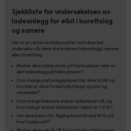
Sjekkliste for undersøkelsen av
ladeanlegg for elbil i borettslag
og sameie
Her er en rekke sentrale punkter som dere bør
undersøke når dere skal etablere ladeanlegg i sameie
eller borettslag.
Ønsker dere ladepunkter på faste plasser eller et
delt ladeanlegg på felles plasser?
Hvor mange parkeringsplasser har dere totalt og
hvordan er disse fordelt på etasjer og inne og
utearealer?
Hvor mange beboere ønsker ladeplasser nå, og
hvor mange ønsker ladeplasser i løpet av 1-3 år?
Har dere behov for tilgangskontroll med RFID på
hvert ladepunkt?
Ønsker dere selv å stå for kontroll og fakturering