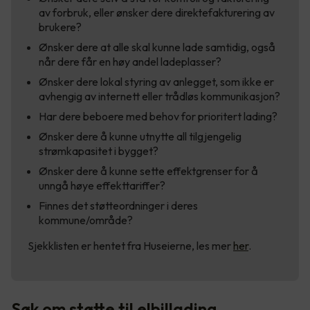
av forbruk, eller ønsker dere direktefakturering av
brukere?
Ønsker dere at alle skal kunne lade samtidig, også
når dere får en høy andel ladeplasser?
Ønsker dere lokal styring av anlegget, som ikke er
avhengig av internett eller trådløs kommunikasjon?
Har dere beboere med behov for prioritert lading?
Ønsker dere å kunne utnytte all tilgjengelig
strømkapasitet i bygget?
Ønsker dere å kunne sette effektgrenser for å
unngå høye effekttariffer?
Finnes det støtteordninger i deres
kommune/område?
Sjekklisten er hentet fra Huseierne, les mer
her
.
Søk om støtte til elbillading