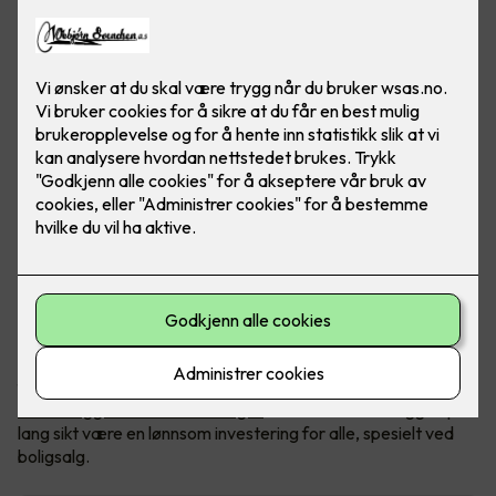
Mange borettslag og sameier er i gang med å etablere
ladeanlegg for elbiler. Flere har til nå gitt beboere tillatelse til
å installere ladere til eget bruk, men etter hvert som stadig
flere kjører elbil, vil det være helt nødvendig å ha ett
felles
ladeanlegg for hele borettslaget
. Et felles ladeanlegg vil på
lang sikt være en lønnsom investering for alle, spesielt ved
boligsalg.