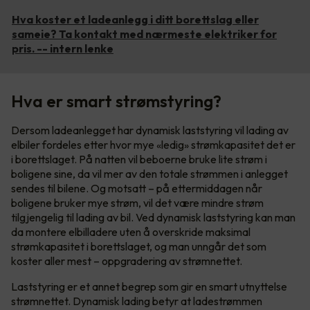
Hva koster et ladeanlegg i ditt borettslag eller
sameie? Ta kontakt med nærmeste elektriker for
pris. -- intern lenke
Hva er smart strømstyring?
Dersom ladeanlegget har dynamisk laststyring vil lading av
elbiler fordeles etter hvor mye «ledig» strømkapasitet det er
i borettslaget. På natten vil beboerne bruke lite strøm i
boligene sine, da vil mer av den totale strømmen i anlegget
sendes til bilene. Og motsatt – på ettermiddagen når
boligene bruker mye strøm, vil det være mindre strøm
tilgjengelig til lading av bil. Ved dynamisk laststyring kan man
da montere elbilladere uten å overskride maksimal
strømkapasitet i borettslaget, og man unngår det som
koster aller mest – oppgradering av strømnettet.
Laststyring er et annet begrep som gir en smart utnyttelse
strømnettet. Dynamisk lading betyr at ladestrømmen