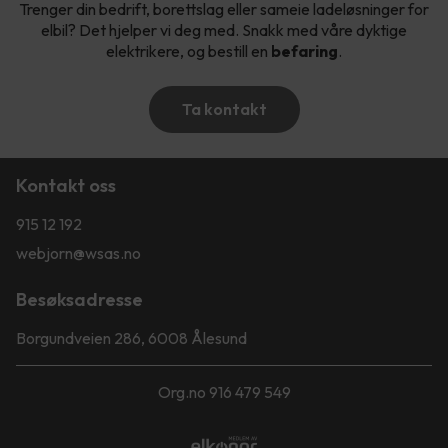
Trenger din bedrift, borettslag eller sameie ladeløsninger for
elbil? Det hjelper vi deg med. Snakk med våre dyktige
elektrikere, og bestill en
befaring
.
Ta kontakt
Kontakt oss
915 12 192
webjorn@wsas.no
Besøksadresse
Borgundveien 286, 6008 Ålesund
Org.no 916 479 549